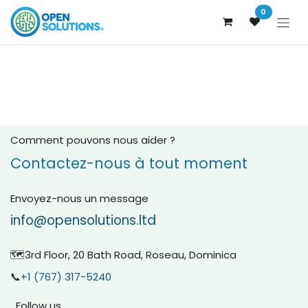
Se rendre au contenu
0
Comment pouvons nous aider ?
Contactez-nous à tout moment
Envoyez-nous un message
info@opensolutions.ltd
🗺️3rd Floor, 20 Bath Road, Roseau, Dominica
📞
+1 (767) 317-5240
Follow us